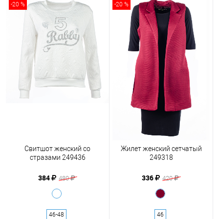
-20 %
-20 %
Свитшот женский со
Жилет женский сетчатый
стразами 249436
249318
384
336
480
420
46-48
46