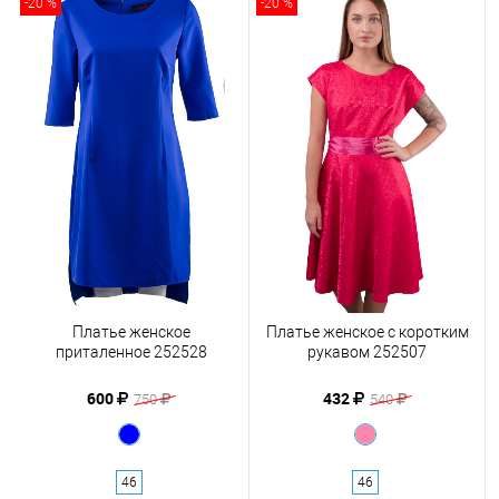
-20 %
-20 %
Платье женское
Платье женское с коротким
приталенное 252528
рукавом 252507
600
432
750
540
46
46