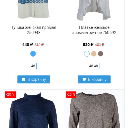
Туника женская прямая
Платье женское
250948
асимметричное 250692
440
520
550
650
46
46-48
В корзину
В корзину
-20 %
-20 %