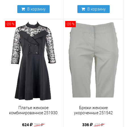
В корзину
В корзину
-20 %
-20 %
Платье женское
Брюки женские
комбинированное 251930
укороченные 251542
624
336
780
420