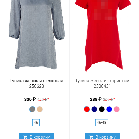
Туника женская шелковая
Туника женская с принтом
250623
2300431
336
288
420
360
46
46-48
В корзину
В корзину