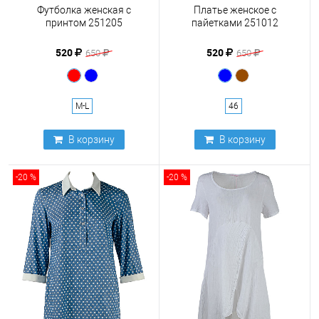
Футболка женская c
Платье женское с
принтом 251205
пайетками 251012
520
520
650
650
M-L
46
В корзину
В корзину
-20 %
-20 %