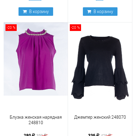
В корзину
В корзину
-20 %
-20 %
Блузка женская нарядная
Джемпер женский 248070
248810
280
336
350
420