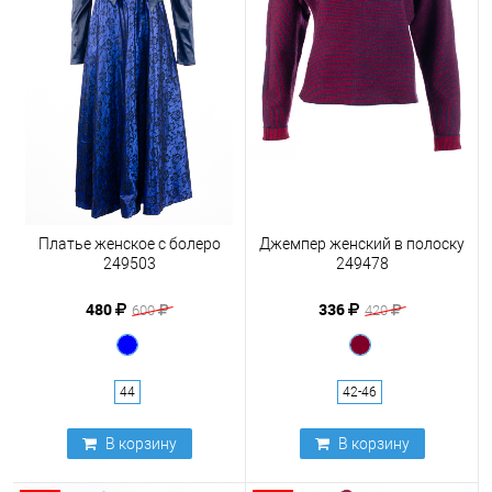
Платье женское с болеро
Джемпер женский в полоску
249503
249478
480
336
600
420
44
42-46
В корзину
В корзину