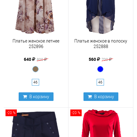
Платье женское летнее
Платье женское в полоску
252896
252888
640
560
800
700
46
46
В корзину
В корзину
-20 %
-20 %