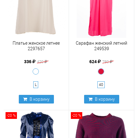
Платье женское летнее
Сарафан женский летний
2297657
249539
336
624
420
780
L
40
В корзину
В корзину
-20 %
-20 %