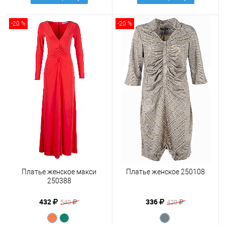
-20 %
-20 %
Платье женское макси
Платье женское 250108
250388
432
336
540
420