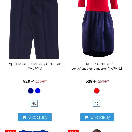
Брюки женские зауженные
Платье женское
252632
комбинированное 252534
528
528
660
660
46
46
В корзину
В корзину