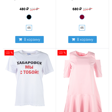
480
680
600
850
46
46
В корзину
В корзину
-20 %
-20 %