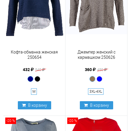
Кофта-обманка женская
Джемпер женский с
250654
кармашком 250626
432
360
540
450
M
3XL-4XL
В корзину
В корзину
-20 %
-20 %