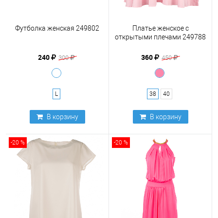
Футболка женская 249802
Платье женское с
открытыми плечами 249788
240
360
300
450
L
38
40
В корзину
В корзину
-20 %
-20 %