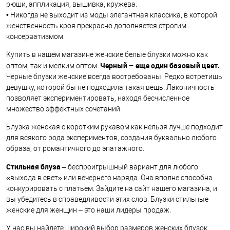
рюши, аппликация, вышивка, кружева.
• Никогда не выходит из моды элегантная классика, в которой
женственность кроя прекрасно дополняется строгим
консерватизмом.
Купить в нашем магазине женские белые блузки можно как
Черный – еще один базовый цвет.
оптом, так и мелким оптом.
Черные блузки женские всегда востребованы. Редко встретишь
девушку, которой бы не подходила такая вещь. Лаконичность
позволяет экспериментировать, находя бесчисленное
множество эффектных сочетаний.
Блузка женская с коротким рукавом как нельзя лучше подходит
для всякого рода экспериментов, создания буквально любого
образа, от романтичного до эпатажного.
Стильная блуза
– беспроигрышный вариант для любого
«выхода в свет» или вечернего наряда. Она вполне способна
конкурировать с платьем. Зайдите на сайт нашего магазина, и
вы убедитесь в справедливости этих слов. Блузки стильные
женские для женщин – это наши лидеры продаж.
У нас вы найдете широкий выбор размеров женских блузок.