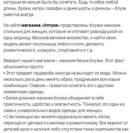
которым ее нельзя было бы сочетать. Будь то юбка любой
длины, брюки, капри, сарафан и даже шорты и джинсы – блуза
уместна всегда.
магазина «Оптуха»
На сайте
представлены блузки женские
стильные для женщин, которые не отставят равнодушной ни
одну модницу. Фасонов великое множество, и найти свою
модель может поклонница любого стиля: делового,
романтического, «кэжуал», спортивного и т.д.
Фаворит нашего магазина – женские белые блузки. Этот факт
объясняется просто:
• Этот предмет гардероба никогда не выходит из моды. Можно
несколько раз в день менять образ, придумывая все новые
комбинации. Главное – грамотно сочетать его с другими
элементами одежды.
• Белая длинная женская блузка объединяет в себе
практичность, удобство и элегантность. Пожалуй, это один из
самых универсальных видов одежды для женщин.
• С ее помощью вы можете кардинально менять облик,
переходя от делового к милому и романтичному. Все зависит от
деталей кроя и наличия либо отсутствия таких компонентов как