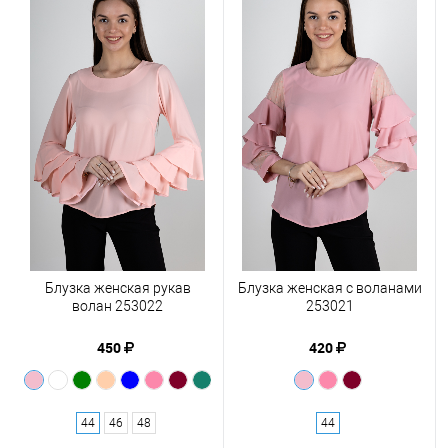
Блузка женская рукав
Блузка женская с воланами
волан 253022
253021
450
420
44
46
48
44