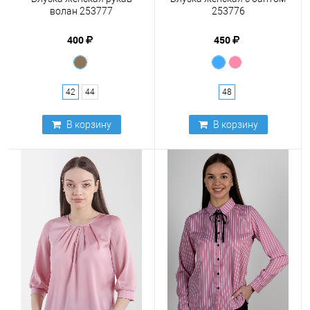
волан 253777
253776
400
450
42
44
48
В корзину
В корзину