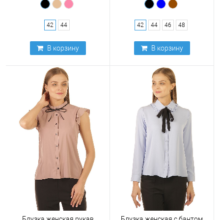
42
44
42
44
46
48
В корзину
В корзину
Блузка женская рукав
Блузка женская с бантом