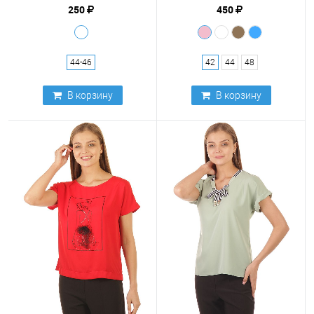
250
450
44-46
42
44
48
В корзину
В корзину