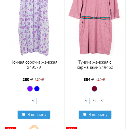
Ночная сорочка женская
Туника женская с
249579
карманами 249462
280
384
350
480
50
50
52
58
В корзину
В корзину