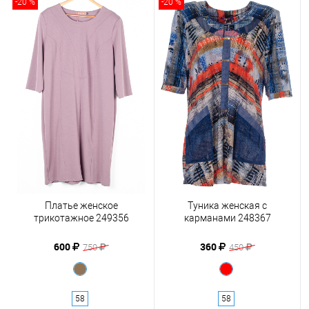
-20 %
-20 %
Платье женское
Туника женская с
трикотажное 249356
карманами 248367
600
360
750
450
58
58