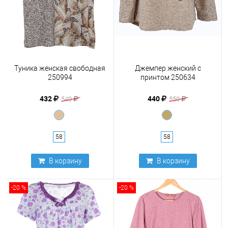
Туника женская свободная
Джемпер женский с
250994
принтом 250634
432
440
540
550
58
58
В корзину
В корзину
-20 %
-20 %