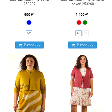
253289
юбкой 253260
900
1 400
52
48
50
В корзину
В корзину