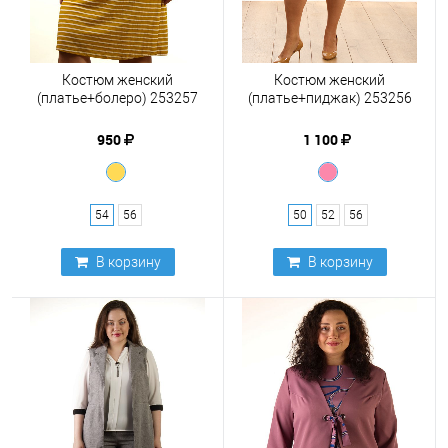
Костюм женский
Костюм женский
(платье+болеро) 253257
(платье+пиджак) 253256
950
1 100
54
56
50
52
56
В корзину
В корзину