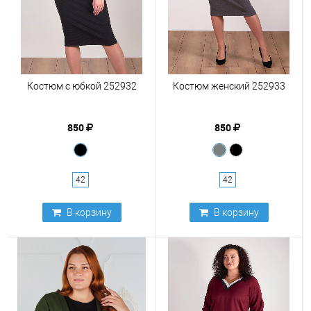
Костюм с юбкой 252932
Костюм женский 252933
850
850
42
42
В корзину
В корзину