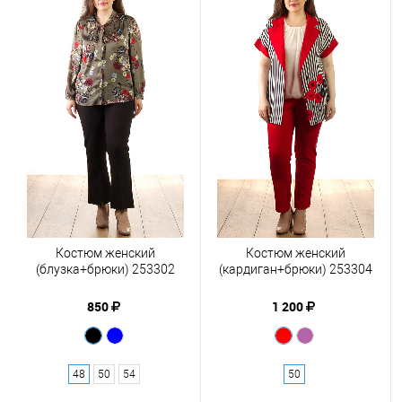
Костюм женский
Костюм женский
(блузка+брюки) 253302
(кардиган+брюки) 253304
850
1 200
48
50
54
50