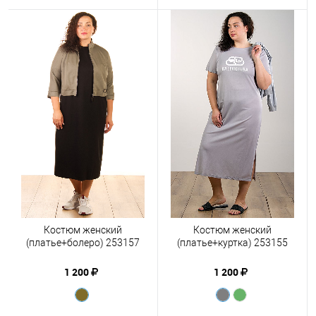
Костюм женский
Костюм женский
(платье+болеро) 253157
(платье+куртка) 253155
1 200
1 200