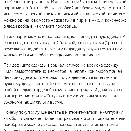
особенно выигрышным. И это – женский костюм. Причем, такой
наряд может быть любым – с юбкой или брюками, однотонный
или пестрый, легкий или выполненный из пальтовой ткани: его
можно одинаково часто надевать и в пир, и в мир, и, конечно же,
в люди добрые, как гласит пословица.
Такой наряд можно использовать, как повседневную одежду. А
если его дополнить ажурной блузкой, аксессуарами (брошью,
ремешком), подобрать туфли и подходящую сумочку, то в нем
можно пойти на любое праздничное мероприятие.
При дефиците одежды в социалистические времена одежду
шили самостоятельно, несмотря на небольшой выбор тканей.
Выкройку делали тоже сами: тогда девочек в школах учили
нужному делу – шитью. Теперь можно легко и просто купить
любой предмет гардероба в магазине одежды. И даже заказать
в интернет-магазине «Оптуха» оптом и мелким оптом — это
сэкономит ваши силы и время.
Почему покупки лучше делать в интернет-магазине «Оптуха»?
• Выбор в магазине – большой, размерный ряд – значительный:
приобрести можно даже разнообразные женские костюмы
больших размеров, способные выручить дам с пышной