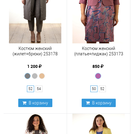
Костюм женский
Костюм женский
(жилет+брюки) 253178
(платье+пиджак) 253173
1 200
850
52
54
50
52
В корзину
В корзину