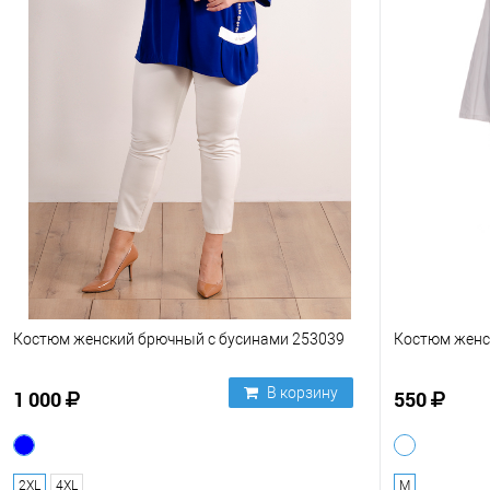
Костюм женский брючный с бусинами 253039
Костюм женс
В корзину
1 000
550
2XL
4XL
M