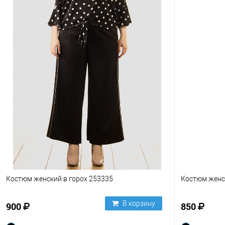
Костюм женский в горох 253335
Костюм женс
В корзину
900
850