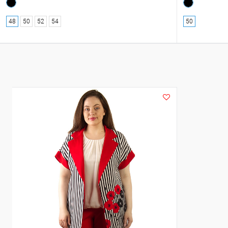
48
50
52
54
50