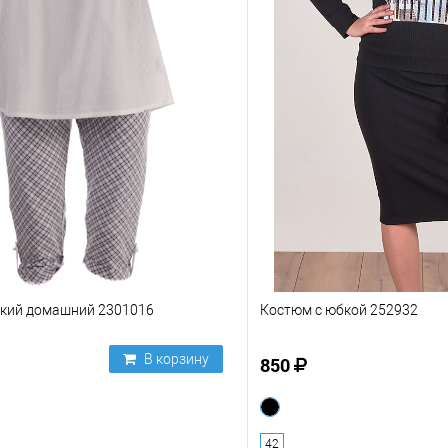
кий домашний 2301016
Костюм с юбкой 252932
В корзину
850
42