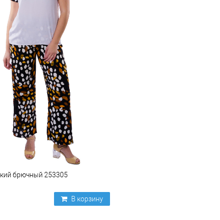
кий брючный 253305
В корзину