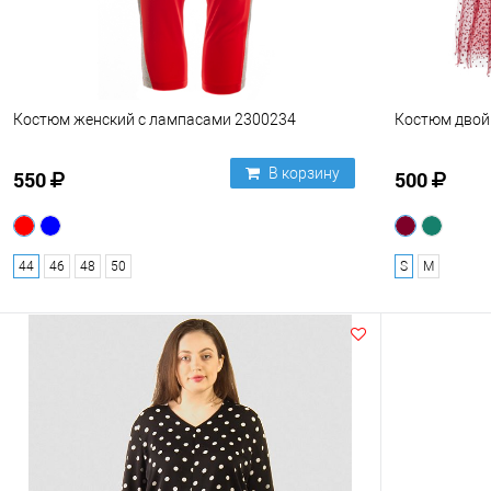
Костюм женский с лампасами 2300234
Костюм двой
В корзину
550
500
44
46
48
50
S
M