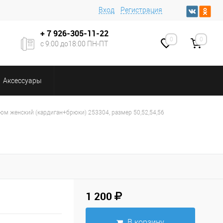
Вход
Регистрация
+ 7
926-305-11-22
0
0
с 9:00 до18:00 ПН-ПТ
Аксессуары
юм женский (кардиган+брюки) 253304, размер 50,52,54,56
1 200
В корзину