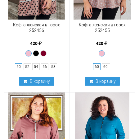
Кофта женская в горох
Кофта женская в горох
252456
252455
420
420
50
52
54
56
58
60
60.
В корзину
В корзину