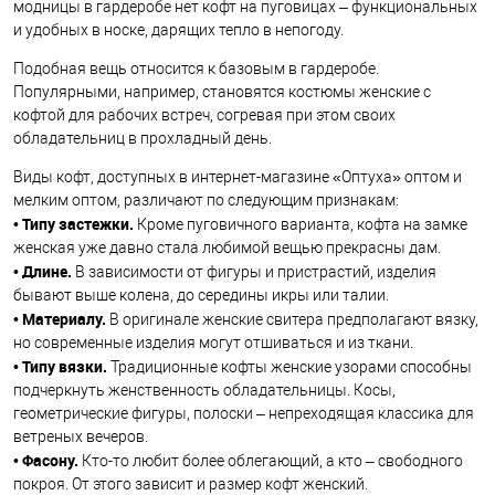
модницы в гардеробе нет кофт на пуговицах – функциональных
и удобных в носке, дарящих тепло в непогоду.
Подобная вещь относится к базовым в гардеробе.
Популярными, например, становятся костюмы женские с
кофтой для рабочих встреч, согревая при этом своих
обладательниц в прохладный день.
Виды кофт, доступных в интернет-магазине «Оптуха» оптом и
мелким оптом, различают по следующим признакам:
Типу застежки.
•
Кроме пуговичного варианта, кофта на замке
женская уже давно стала любимой вещью прекрасны дам.
Длине.
•
В зависимости от фигуры и пристрастий, изделия
бывают выше колена, до середины икры или талии.
Материалу.
•
В оригинале женские свитера предполагают вязку,
но современные изделия могут отшиваться и из ткани.
Типу вязки.
•
Традиционные кофты женские узорами способны
подчеркнуть женственность обладательницы. Косы,
геометрические фигуры, полоски – непреходящая классика для
ветреных вечеров.
Фасону.
•
Кто-то любит более облегающий, а кто – свободного
покроя. От этого зависит и размер кофт женский.