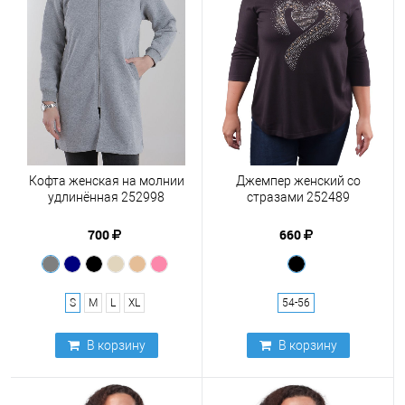
Кофта женская на молнии
Джемпер женский со
удлинённая 252998
стразами 252489
700
660
S
M
L
XL
54-56
В корзину
В корзину