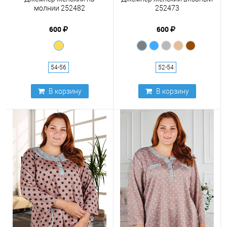
молнии 252482
252473
600
600
54-56
52-54
В корзину
В корзину