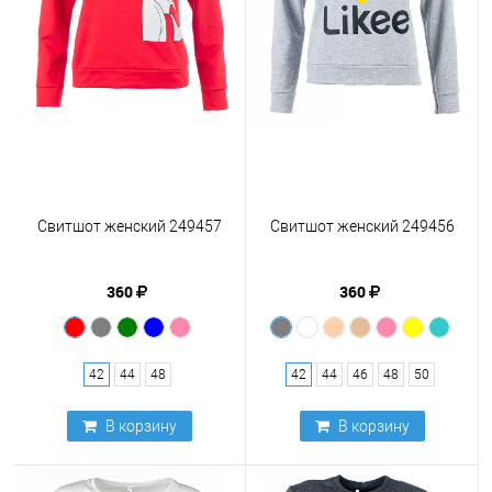
Свитшот женский 249457
Свитшот женский 249456
360
360
42
44
48
42
44
46
48
50
В корзину
В корзину