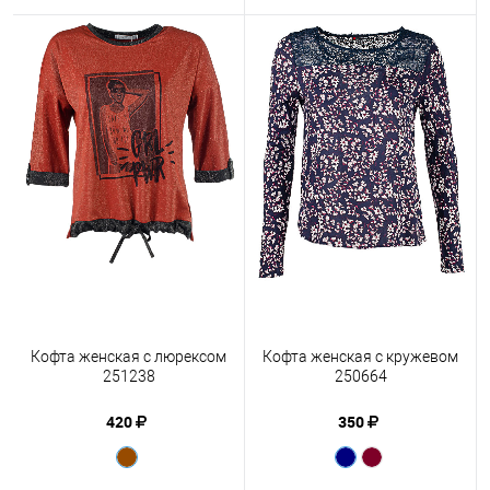
Кофта женская с люрексом
Кофта женская с кружевом
251238
250664
420
350