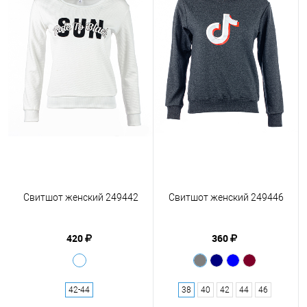
Свитшот женский 249442
Свитшот женский 249446
420
360
42-44
38
40
42
44
46