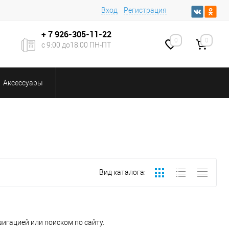
Вход
Регистрация
+ 7
926-305-11-22
0
0
с 9:00 до18:00 ПН-ПТ
Аксессуары
Вид каталога:
игацией или поиском по сайту.