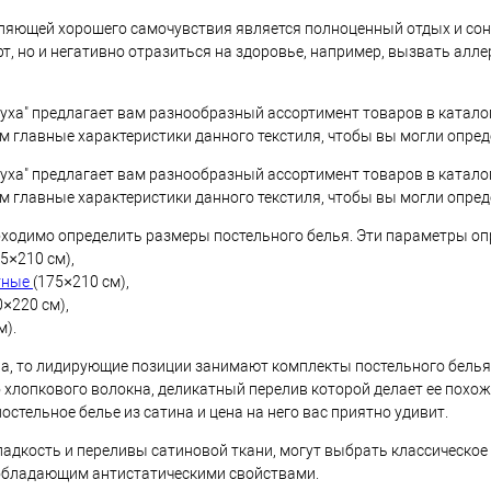
яющей хорошего самочувствия является полноценный отдых и сон.
т, но и негативно отразиться на здоровье, например, вызвать алл
уха" предлагает вам разнообразный ассортимент товаров в катало
 главные характеристики данного текстиля, чтобы вы могли опреде
уха" предлагает вам разнообразный ассортимент товаров в катало
 главные характеристики данного текстиля, чтобы вы могли опреде
бходимо определить размеры постельного белья. Эти параметры оп
45×210 см),
тные
(175×210 см),
0×220 см),
м).
ла, то лидирующие позиции занимают комплекты постельного белья 
 хлопкового волокна, деликатный перелив которой делает ее похож
остельное белье из сатина и цена на него вас приятно удивит.
 гладкость и переливы сатиновой ткани, могут выбрать классическое
 обладающим антистатическими свойствами.