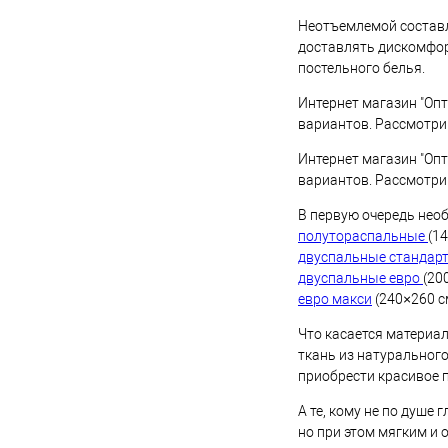
Неотъемлемой составл
доставлять дискомфор
постельного белья.
Интернет магазин "Опт
вариантов. Рассмотрим
Интернет магазин "Опт
вариантов. Рассмотрим
В первую очередь нео
полутораспальные
(1
двуспальные стандар
двуспальные евро
(20
евро макси
(240×260 с
Что касается материа
ткань из натурального
приобрести красивое п
А те, кому не по душе
но при этом мягким и