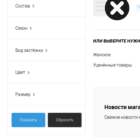
Состав
Г
100% хлопок
100% хлопок, трикотаж
Сезон
Круглогодично
ИЛИ ВЫБЕРИТЕ НУЖН
Вид застёжки
Женское
Без застёжки
Уценённые товары
Молния
Цвет
Голубой
Красный
Размер
120х200
Новости маг
160х200
Свежие новости 
Показать
Сбросить
Евро