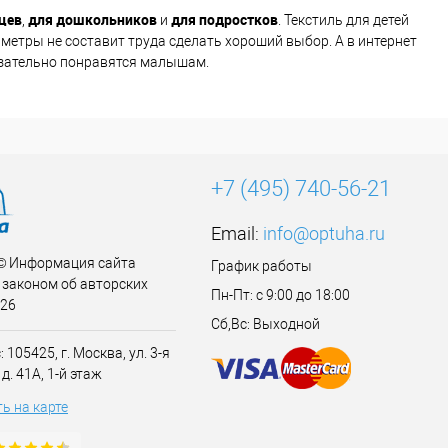
цев
для дошкольников
для подростков
,
и
. Текстиль для детей
метры не составит труда сделать хороший выбор. А в интернет
язательно понравятся малышам.
+7 (495) 740-56-21
Email:
info@optuha.ru
 © Информация сайта
График работы
законом об авторских
Пн-Пт: с 9:00 до 18:00
026
Сб,Вс: Выходной
 105425, г. Москва, ул. 3-я
д. 41А, 1-й этаж
ь на карте