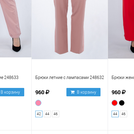
ие 248633
Брюки летние с лампасами 248632
Брюки женс
960
960
В корзину
В корзину
42
44
46
44
46