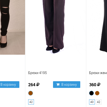
Брюки 4195
Брюки жен
264
360
В корзину
В корзину
42
40
42