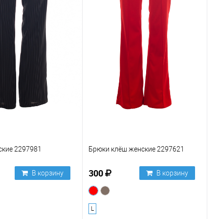
ские 2297981
Брюки клёш женские 2297621
300
В корзину
В корзину
L