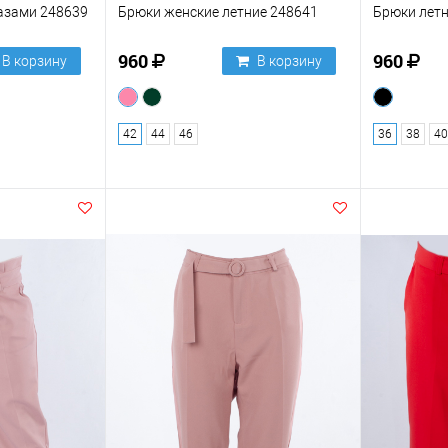
разами 248639
Брюки женские летние 248641
Брюки летн
960
960
В корзину
В корзину
42
44
46
36
38
40