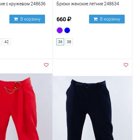
ие с кружевом 248636
Брюки женские летние 248634
660
В корзину
В корзину
42
36
38