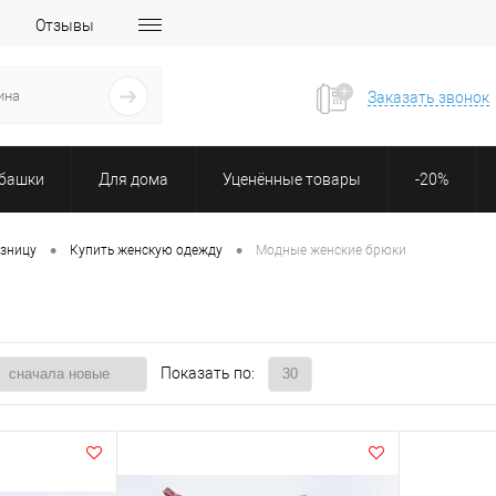
Отзывы
Заказать звонок
убашки
Для дома
Уценённые товары
-20%
•
•
озницу
Купить женскую одежду
Модные женские брюки
Показать по: