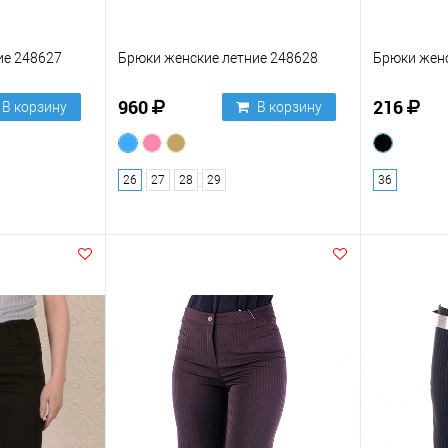
ие 248627
Брюки женские летние 248628
Брюки женс
960
216
В корзину
В корзину
26
27
28
29
36