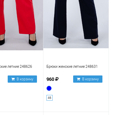
кие летние 248626
Брюки женские летние 248631
960
В корзину
В корзину
46