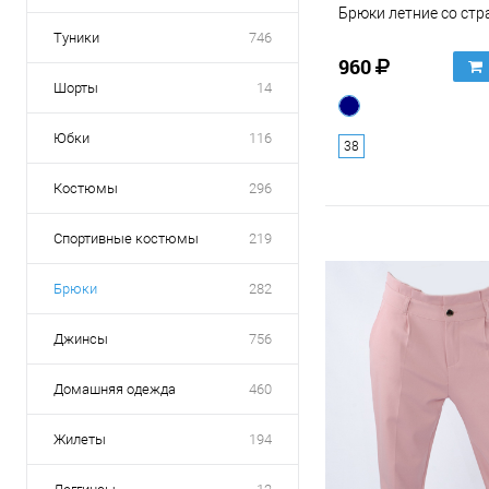
Брюки летние со ст
Туники
746
960
Шорты
14
Юбки
116
38
Костюмы
296
Спортивные костюмы
219
Брюки
282
Джинсы
756
Домашняя одежда
460
Жилеты
194