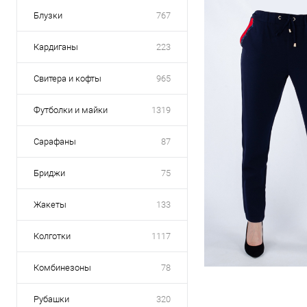
Блузки
767
Кардиганы
223
Свитера и кофты
965
Футболки и майки
1319
Сарафаны
87
Бриджи
75
Жакеты
133
Колготки
1117
Комбинезоны
78
Рубашки
320