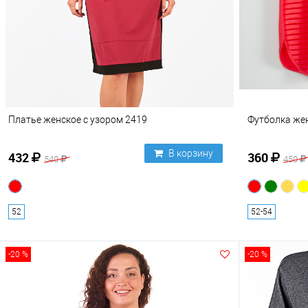
Платье женское с узором 2419
Футболка же
В корзину
432
360
540
450
52
52-54
-20 %
-20 %