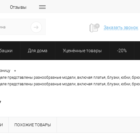
Отзывы
Заказать звонок
убашки
Для дома
Уценённые товары
-20%
•
озницу
деле представлены разнообразные модели, включая платья, блузки, юбки, брю
деле представлены разнообразные модели, включая платья, блузки, юбки, брю
7
КИ
ПОХОЖИЕ ТОВАРЫ