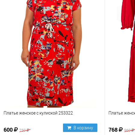
Платье женское с кулиской 253322
Платье женск
В корзину
600
768
750
960