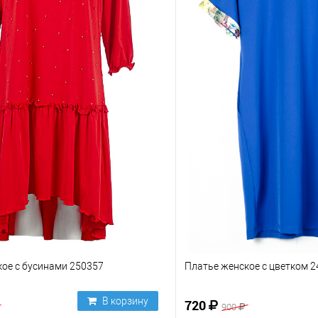
ое с бусинами 250357
Платье женское с цветком 
В корзину
720
900