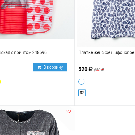
нская с принтом 248696
Платье женское шифоновое
В корзину
520
650
52