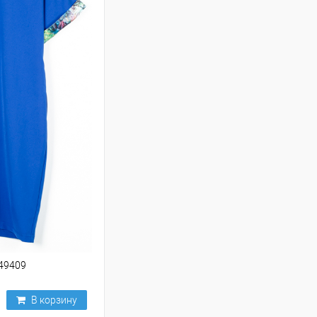
249409
В корзину