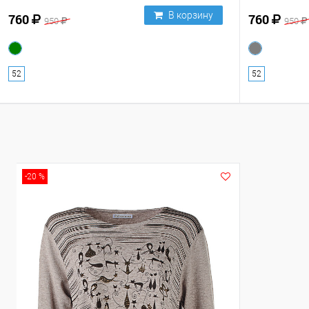
В корзину
760
760
950
950
52
52
-20 %