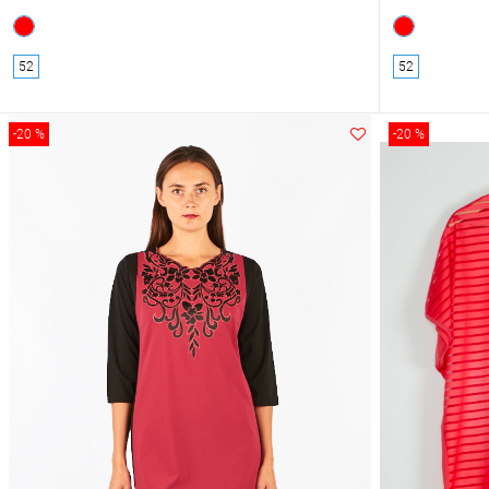
52
52
-20 %
-20 %