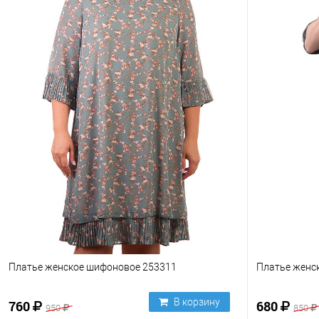
Платье женское шифоновое 253311
Платье женс
В корзину
760
680
950
850