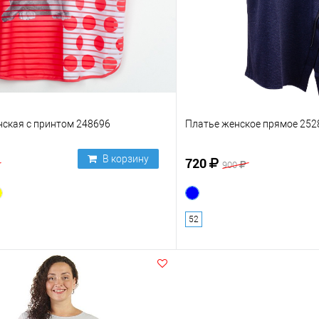
нская с принтом 248696
Платье женское прямое 252
В корзину
720
900
52