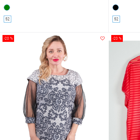
52
52
-20 %
-20 %