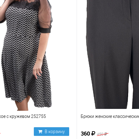
кое с кружевом 252755
Брюки женские классически
В корзину
360
450