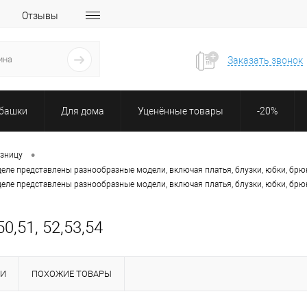
Отзывы
Заказать звонок
убашки
Для дома
Уценённые товары
-20%
•
озницу
деле представлены разнообразные модели, включая платья, блузки, юбки, брю
деле представлены разнообразные модели, включая платья, блузки, юбки, брю
,51, 52,53,54
КИ
ПОХОЖИЕ ТОВАРЫ