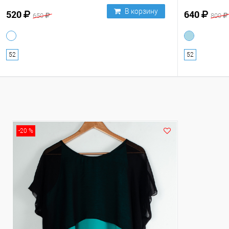
В корзину
520
640
650
800
52
52
-20 %