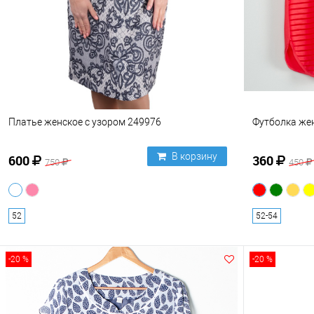
Платье женское с узором 249976
Футболка же
В корзину
600
360
750
450
52
52-54
-20 %
-20 %