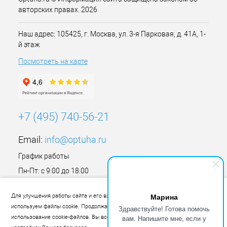
авторских правах. 2026
Наш адрес: 105425, г. Москва, ул. 3-я Парковая, д. 41А, 1-
й этаж
Посмотреть на карте
+7 (495) 740-56-21
Email:
info@optuha.ru
График работы
Пн-Пт: с 9:00 до 18:00
Сб,Вс: Выходной
Марина
Для улучшения работы сайта и его взаимодействия с пользователями мы
используем файлы cookie. Продолжая работу с сайтом, Вы разрешаете
Здравствуйте! Готова помочь
вам. Напишите мне, если у
использование cookie-файлов. Вы всегда можете отключить файлы cookie в