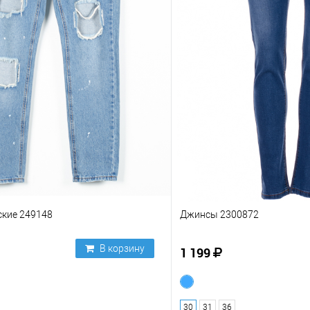
кие 249148
Джинсы 2300872
В корзину
1 199
30
31
36