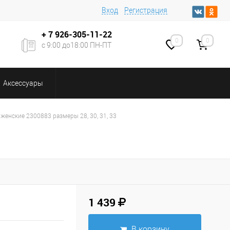
Вход
Регистрация
+ 7
926-305-11-22
0
0
с 9:00 до18:00 ПН-ПТ
Аксессуары
женские 2300883 размеры 28, 30, 31, 33
1 439
В корзину