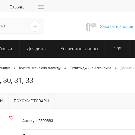
Отзывы
Заказать звонок
убашки
Для дома
Уценённые товары
-20%
•
•
•
озницу
Купить женскую одежду
Купить джинсы женские
Джинсы 
30, 31, 33
КИ
ПОХОЖИЕ ТОВАРЫ
Артикул:
2300883