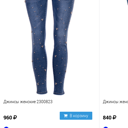
Джинсы женские 2300823
Джинсы женс
В корзину
960
840