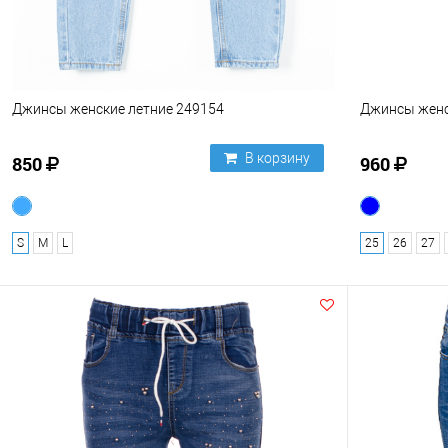
Джинсы женские летние 249154
Джинсы женс
В корзину
850
960
S
M
L
25
26
27