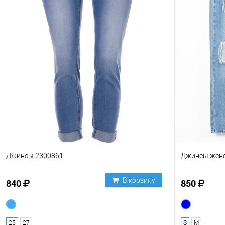
Джинсы 2300861
Джинсы женс
В корзину
840
850
25
27
S
M