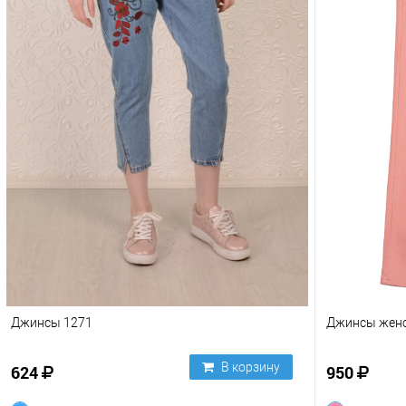
Джинсы 1271
Джинсы женс
В корзину
624
950