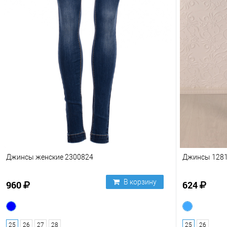
Джинсы женские 2300824
Джинсы 128
В корзину
960
624
25
26
27
28
25
26