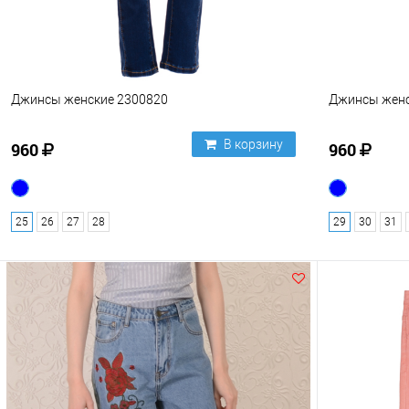
Джинсы женские 2300820
Джинсы женс
В корзину
960
960
25
26
27
28
29
30
31