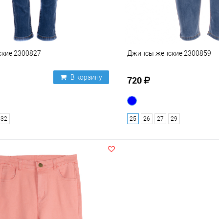
кие 2300827
Джинсы женские 2300859
В корзину
720
32
25
26
27
29