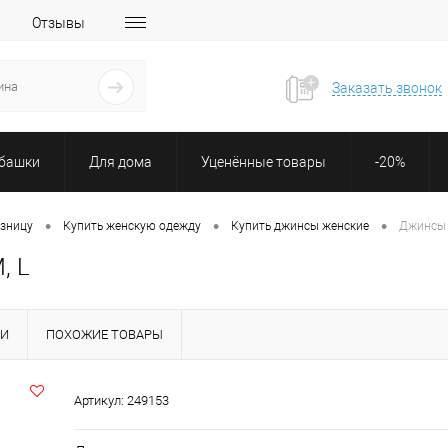
Отзывы
Заказать звонок
убашки
Для дома
Уценённые товары
-20%
•
•
•
озницу
Купить женскую одежду
Купить джинсы женские
Джинсы 
, L
КИ
ПОХОЖИЕ ТОВАРЫ
Артикул:
249153