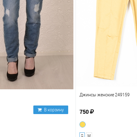
1
Джинсы женские 249159
В корзину
750
S
M