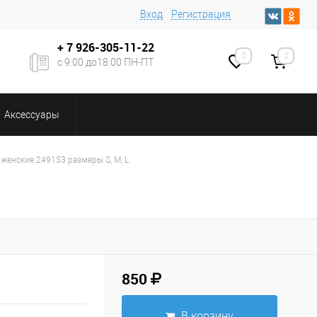
Вход
Регистрация
+ 7
926-305-11-22
0
0
с 9:00 до18:00 ПН-ПТ
Аксессуары
женские 249153 размеры S, M, L
850
В корзину