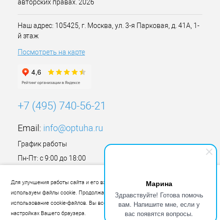
авторских правах. 2026
Наш адрес: 105425, г. Москва, ул. 3-я Парковая, д. 41А, 1-
й этаж
Посмотреть на карте
+7 (495) 740-56-21
Email:
info@optuha.ru
График работы
Пн-Пт: с 9:00 до 18:00
Сб,Вс: Выходной
Марина
Для улучшения работы сайта и его взаимодействия с пользователями мы
используем файлы cookie. Продолжая работу с сайтом, Вы разрешаете
Здравствуйте! Готова помочь
вам. Напишите мне, если у
использование cookie-файлов. Вы всегда можете отключить файлы cookie в
вас появятся вопросы.
настройках Вашего браузера.