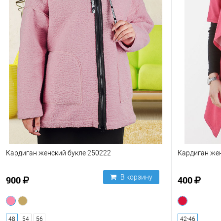
Кардиган женский букле 250222
Кардиган же
В корзину
900
400
48
54
56
42-46