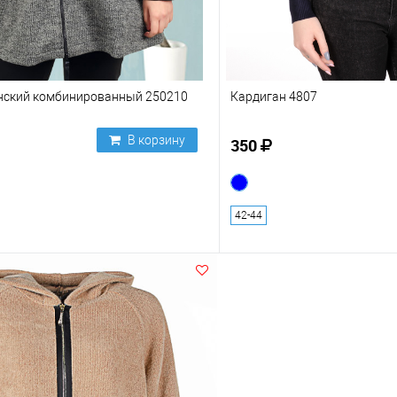
нский комбинированный 250210
Кардиган 4807
В корзину
350
42-44