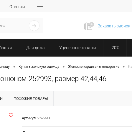
Отзывы
Заказать звонок
убашки
Для дома
Уценённые товары
-20%
•
•
•
озницу
Купить женскую одежду
Женские кардиганы недорогие
Ка
юшоном 252993, размер 42,44,46
КИ
ПОХОЖИЕ ТОВАРЫ
Артикул:
252993