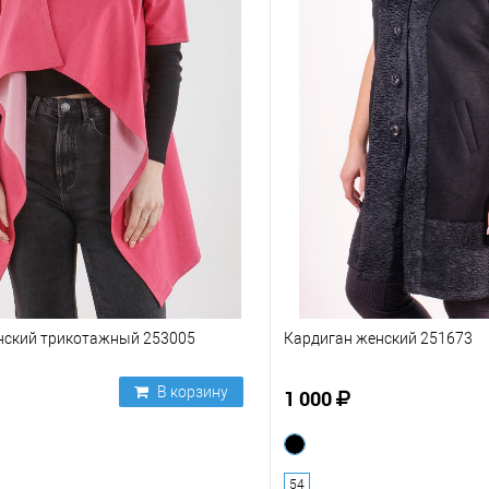
нский трикотажный 253005
Кардиган женский 251673
В корзину
1 000
54