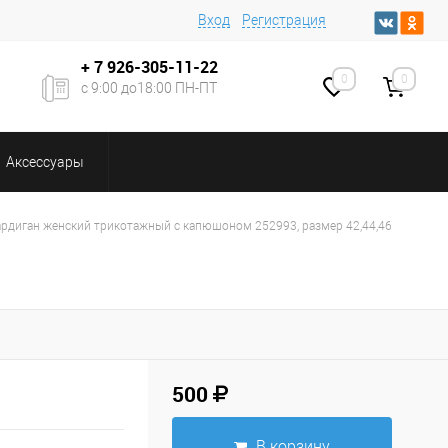
Вход
Регистрация
+ 7
926-305-11-22
0
0
с 9:00 до18:00 ПН-ПТ
Аксессуары
рдиган женский трикотажный с капюшоном 252993, размер 42,44,46
500
В корзину