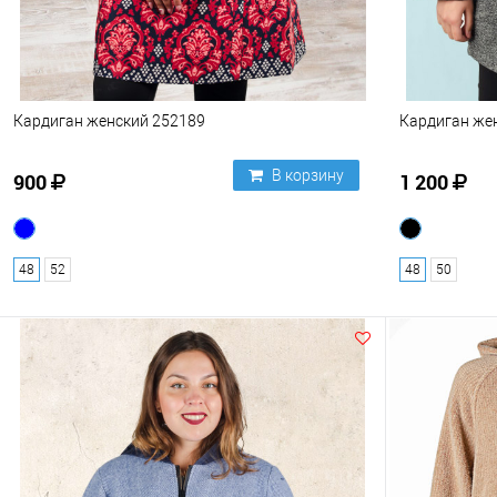
Кардиган женский 252189
Кардиган же
В корзину
900
1 200
48
52
48
50