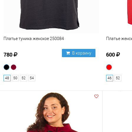
Платье туника женское 250084
Платье женс
В корзину
780
600
48
50
52
54
46
52