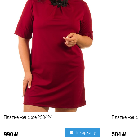
Платье женское 253424
Платье женск
В корзину
990
504