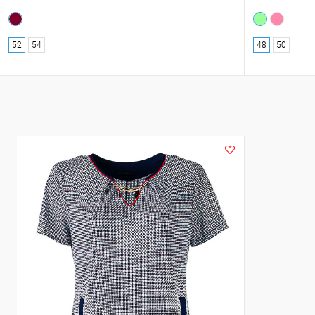
52
54
48
50