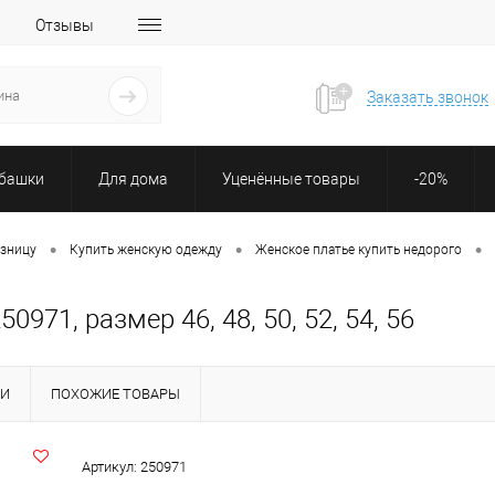
Отзывы
Заказать звонок
убашки
Для дома
Уценённые товары
-20%
•
•
•
озницу
Купить женскую одежду
Женское платье купить недорого
971, размер 46, 48, 50, 52, 54, 56
КИ
ПОХОЖИЕ ТОВАРЫ
Артикул:
250971