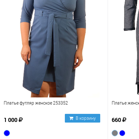
Платье футляр женское 253352
Платье женск
В корзину
1 000
660