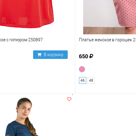
кое с гипюром 250897
Платье женское в горошек 
В корзину
650
46
48