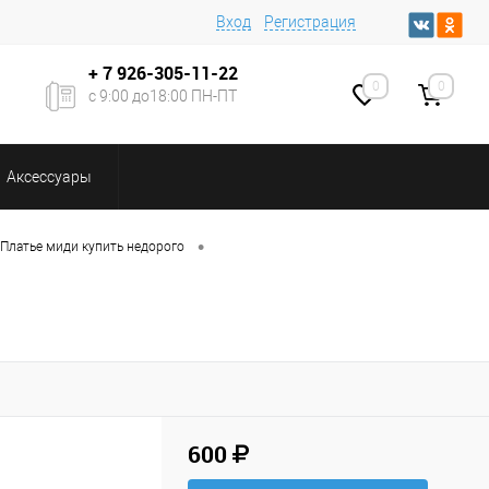
Вход
Регистрация
+ 7
926-305-11-22
0
0
с 9:00 до18:00 ПН-ПТ
Аксессуары
•
Платье миди купить недорого
600