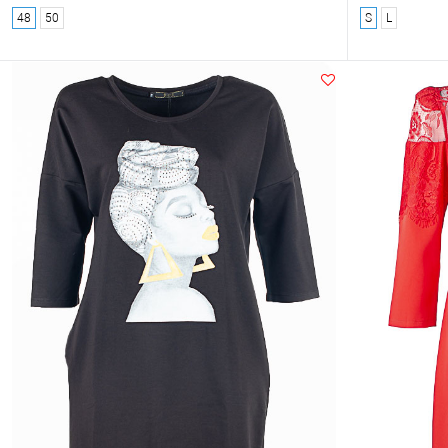
48
50
S
L