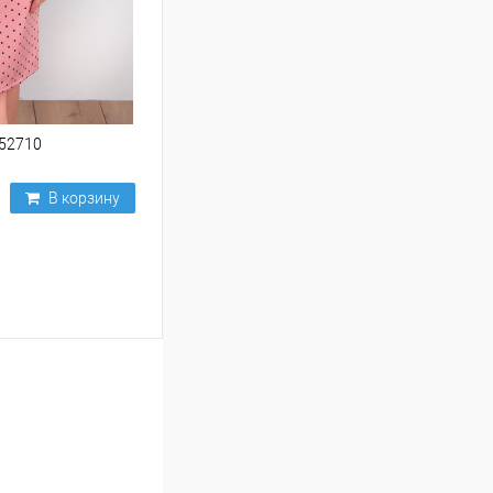
252710
В корзину