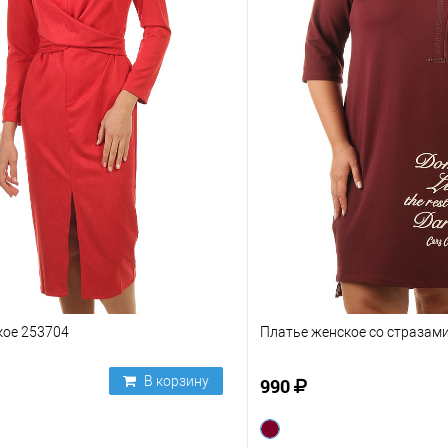
кое 253704
Платье женское со стразам
В корзину
990