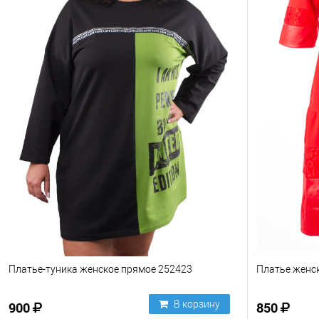
Платье-туника женское прямое 252423
Платье женс
В корзину
900
850