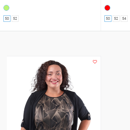
50
52
50
52
54