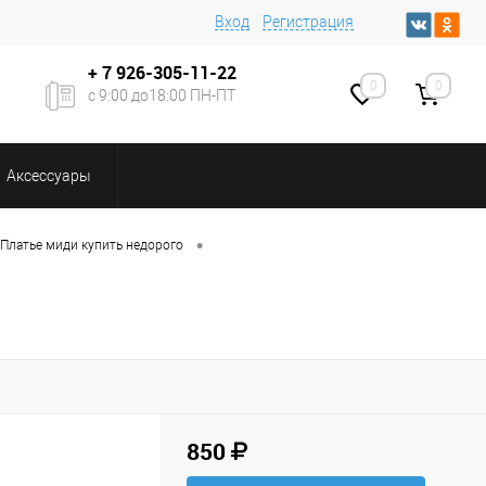
Вход
Регистрация
+ 7
926-305-11-22
0
0
с 9:00 до18:00 ПН-ПТ
Аксессуары
•
Платье миди купить недорого
850