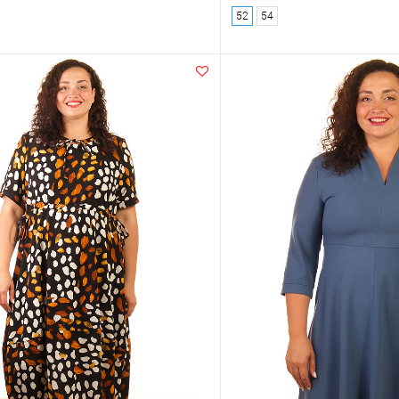
52
54