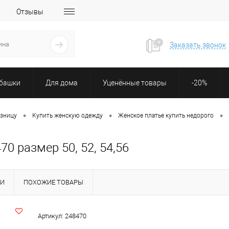
Отзывы
Заказать звонок
убашки
Для дома
Уценённые товары
-20%
•
•
•
озницу
Купить женскую одежду
Женское платье купить недорого
0 размер 50, 52, 54,56
КИ
ПОХОЖИЕ ТОВАРЫ
Артикул:
248470