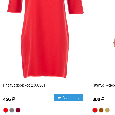
Платье женское 2300281
Платье женс
В корзину
456
800