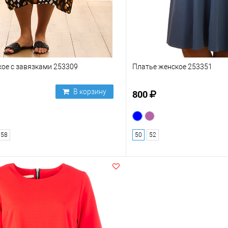
ое с завязками 253309
Платье женское 253351
В корзину
800
58
50
52