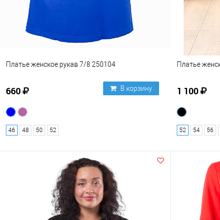
Платье женское рукав 7/8 250104
Платье женск
В корзину
660
1 100
46
48
50
52
52
54
56