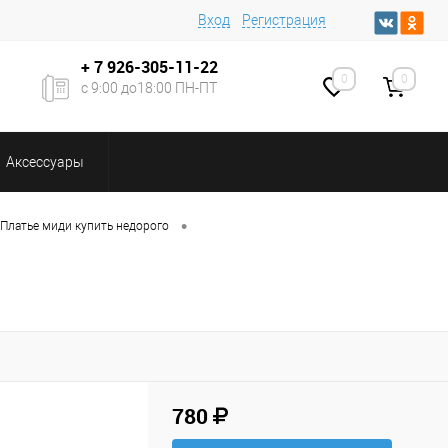
Вход
Регистрация
+ 7
926-305-11-22
0
0
с 9:00 до18:00 ПН-ПТ
Аксессуары
•
Платье миди купить недорого
780