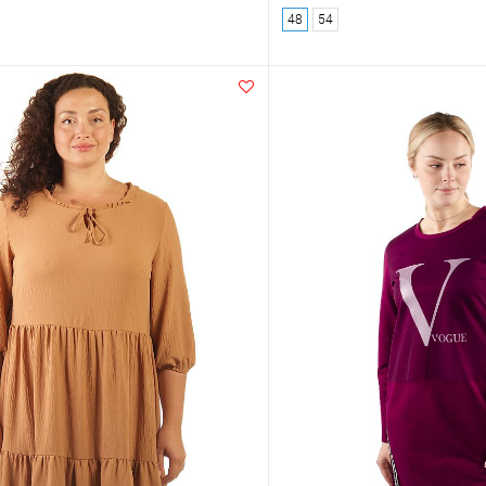
48
54