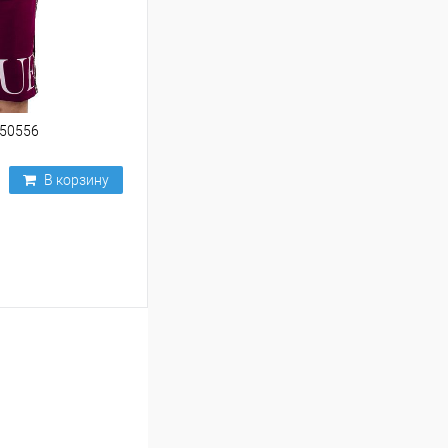
250556
В корзину