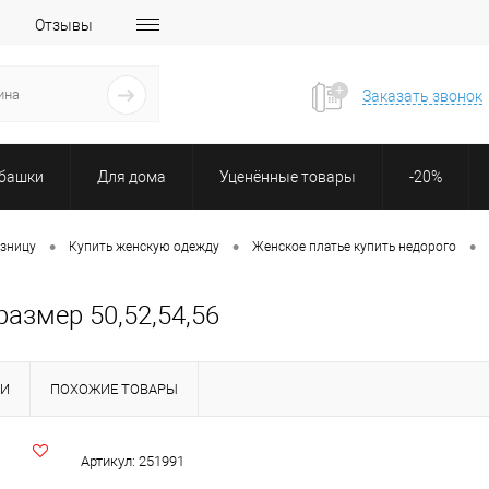
Отзывы
Заказать звонок
убашки
Для дома
Уценённые товары
-20%
•
•
•
озницу
Купить женскую одежду
Женское платье купить недорого
размер 50,52,54,56
КИ
ПОХОЖИЕ ТОВАРЫ
Артикул:
251991