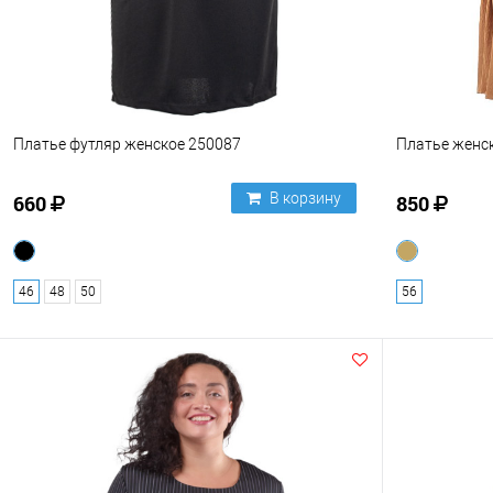
Платье футляр женское 250087
Платье женс
В корзину
660
850
46
48
50
56