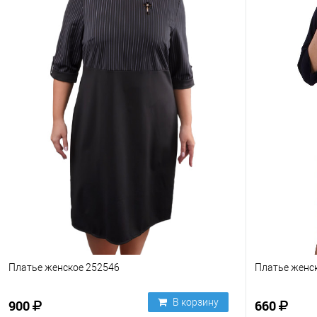
Платье женское 252546
Платье женс
В корзину
900
660