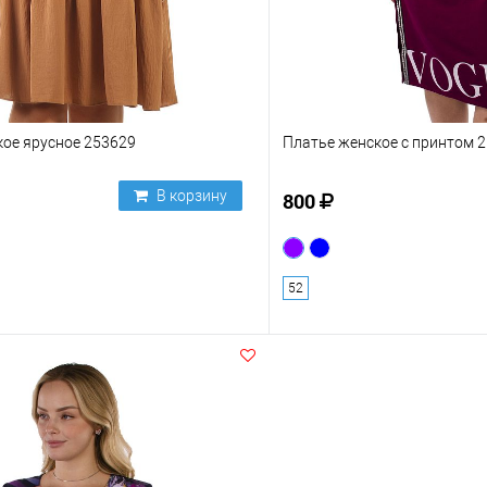
кое ярусное 253629
Платье женское с принтом 
В корзину
800
52