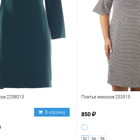
кое 2298013
Платье женское 253515
В корзину
850
52
54
56