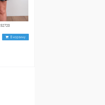
252720
В корзину