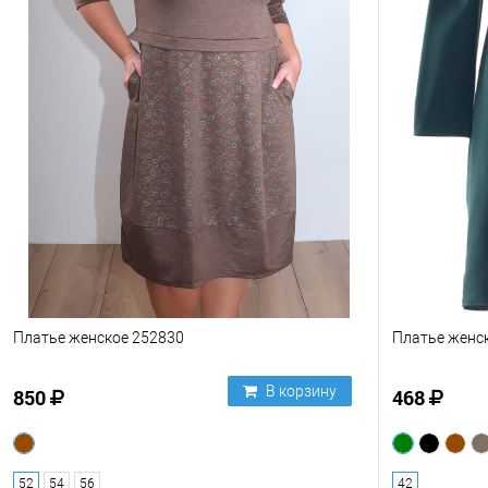
Платье женское 252830
Платье женс
В корзину
850
468
52
54
56
42