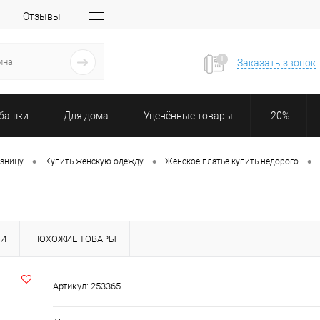
Отзывы
Заказать звонок
убашки
Для дома
Уценённые товары
-20%
•
•
•
озницу
Купить женскую одежду
Женское платье купить недорого
КИ
ПОХОЖИЕ ТОВАРЫ
Артикул:
253365