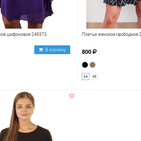
кое шифоновое 249373
Платье женское свободное 
В корзину
800
44
46