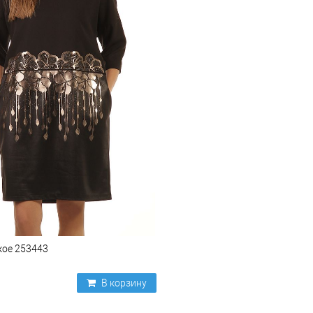
кое 253443
В корзину