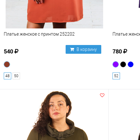
Платье женское с принтом 252202
Платье женс
В корзину
540
780
48
50
52