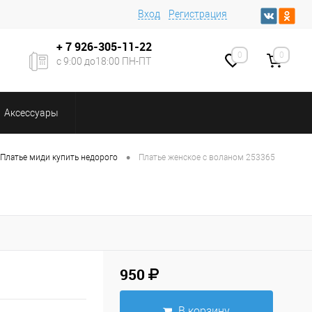
Вход
Регистрация
+ 7
926-305-11-22
0
0
с 9:00 до18:00 ПН-ПТ
Аксессуары
•
Платье миди купить недорого
Платье женское с воланом 253365
950
В корзину