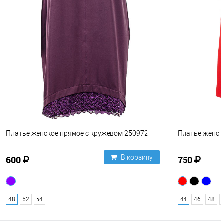
Платье женское прямое с кружевом 250972
Платье женс
В корзину
600
750
48
52
54
44
46
48