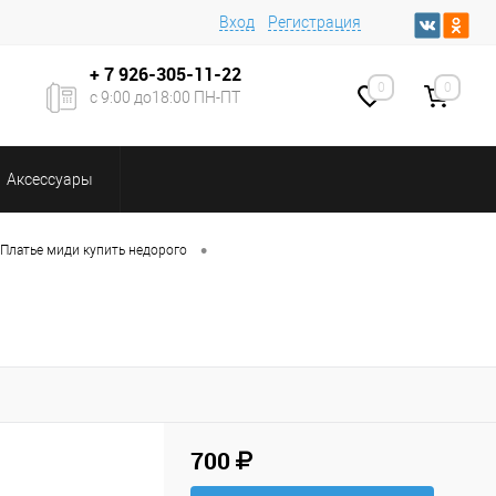
Вход
Регистрация
+ 7
926-305-11-22
0
0
с 9:00 до18:00 ПН-ПТ
Аксессуары
•
Платье миди купить недорого
700