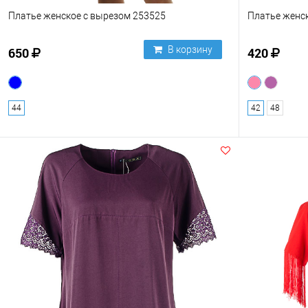
Платье женское с вырезом 253525
Платье женс
В корзину
650
420
44
42
48