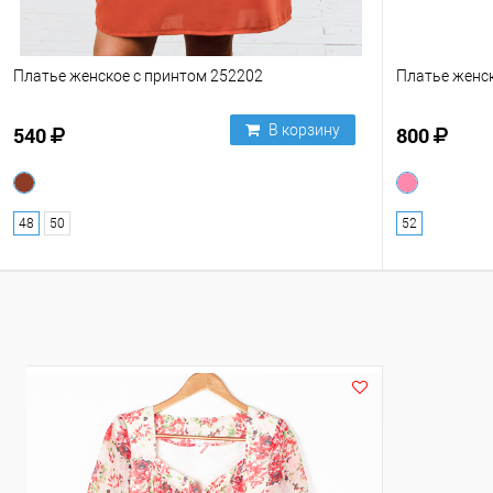
Платье женское с принтом 252202
Платье женс
В корзину
540
800
48
50
52