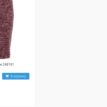
е 248191
В корзину