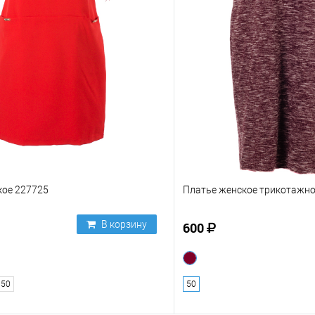
кое 227725
Платье женское трикотажно
В корзину
600
50
50