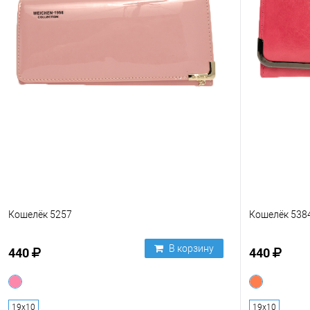
Кошелёк 5257
Кошелёк 538
В корзину
440
440
19х10
19х10