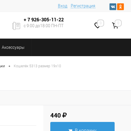
Вход
Регистрация
+ 7
926-305-11-22
0
0
с 9:00 до18:00 ПН-ПТ
Аксессуары
•
ьки
Кошелёк 5313 размер 19х10
440
В корзину