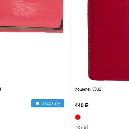
4
Кошелёк 5332
В корзину
440
19х10