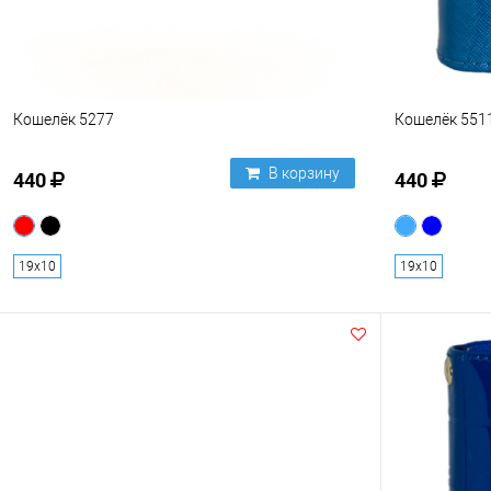
Кошелёк 5277
Кошелёк 551
В корзину
440
440
19х10
19х10