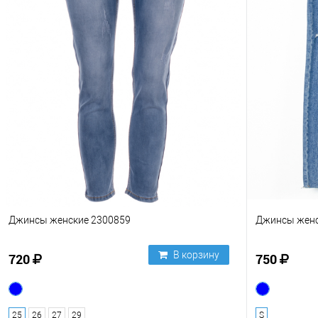
Джинсы женские 2300859
Джинсы женс
В корзину
720
750
25
26
27
29
S