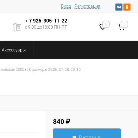
Вход
Регистрация
+ 7
926-305-11-22
0
0
с 9:00 до18:00 ПН-ПТ
Аксессуары
енские 2300853 размеры 25,26, 27, 28, 29, 30
840
В корзину