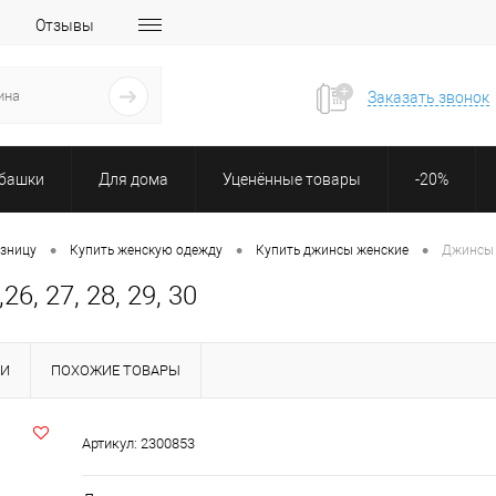
Отзывы
Заказать звонок
убашки
Для дома
Уценённые товары
-20%
•
•
•
озницу
Купить женскую одежду
Купить джинсы женские
Джинсы ж
, 27, 28, 29, 30
КИ
ПОХОЖИЕ ТОВАРЫ
Артикул:
2300853