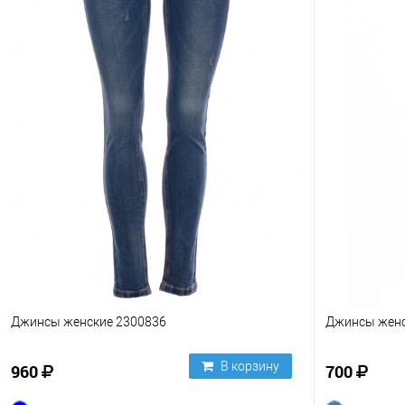
Джинсы женские 2300836
Джинсы женс
В корзину
960
700