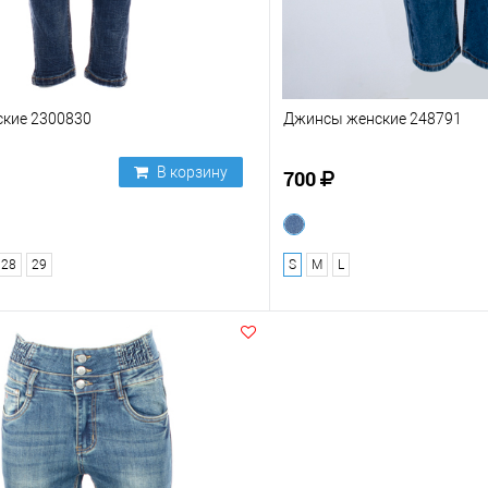
кие 2300830
Джинсы женские 248791
В корзину
700
28
29
S
M
L