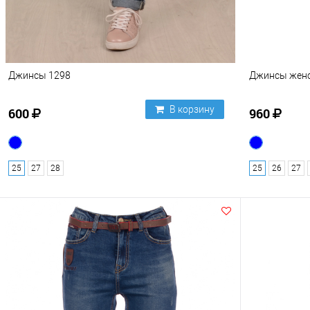
Джинсы 1298
Джинсы женс
В корзину
600
960
25
27
28
25
26
27