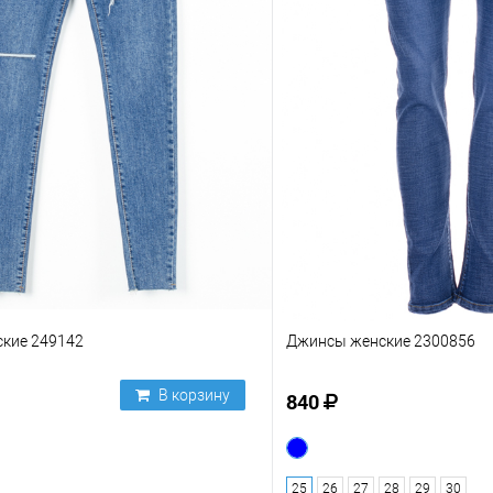
кие 249142
Джинсы женские 2300856
В корзину
840
25
26
27
28
29
30