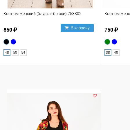
Костюм женский (блузка+брюки) 253302
Костюм женс
В корзину
850
750
48
50
54
38
40