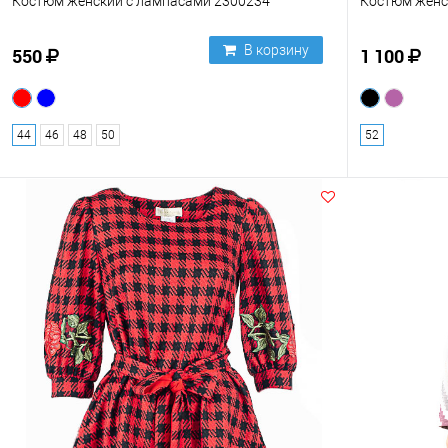
Костюм женский с лампасами 2300234
Костюм женс
В корзину
550
1 100
44
46
48
50
52