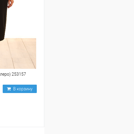
леро) 253157
В корзину