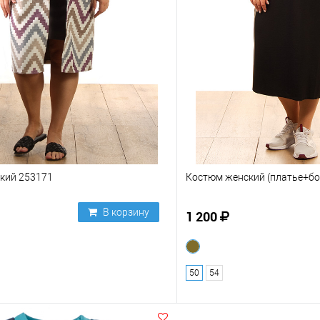
кий 253171
Костюм женский (платье+бо
В корзину
1 200
50
54