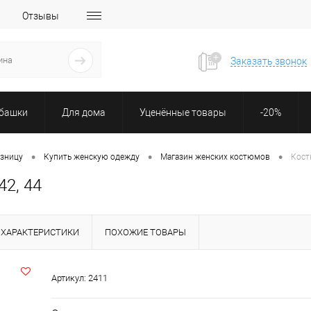
Отзывы
Заказать звонок
убашки
Для дома
Уценённые товары
-20%
•
•
•
озницу
Купить женскую одежду
Магазин женских костюмов
Кост
2, 44
ХАРАКТЕРИСТИКИ
ПОХОЖИЕ ТОВАРЫ
Артикул:
2411