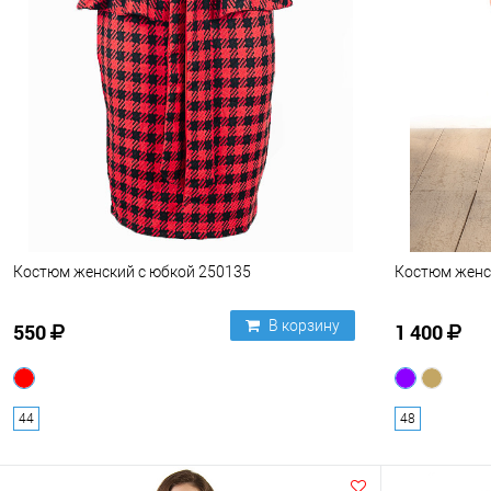
Костюм женский с юбкой 250135
Костюм женс
В корзину
550
1 400
44
48