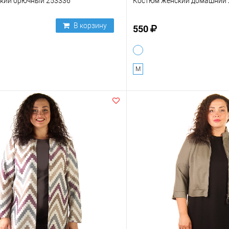
кий брючный 253336
Костюм женский домашний 
В корзину
550
M