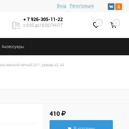
Вход
Регистрация
+ 7
926-305-11-22
0
0
с 9:00 до18:00 ПН-ПТ
Аксессуары
юм женский летний 2411 размер 42, 44
410
В корзину