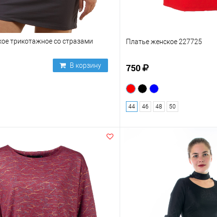
кое трикотажное со стразами
Платье женское 227725
В корзину
750
44
46
48
50