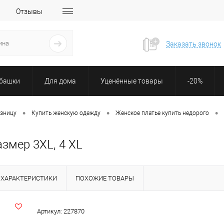
Отзывы
Заказать звонок
убашки
Для дома
Уценённые товары
-20%
•
•
•
озницу
Купить женскую одежду
Женское платье купить недорого
змер 3XL, 4 XL
ХАРАКТЕРИСТИКИ
ПОХОЖИЕ ТОВАРЫ
Артикул:
227870