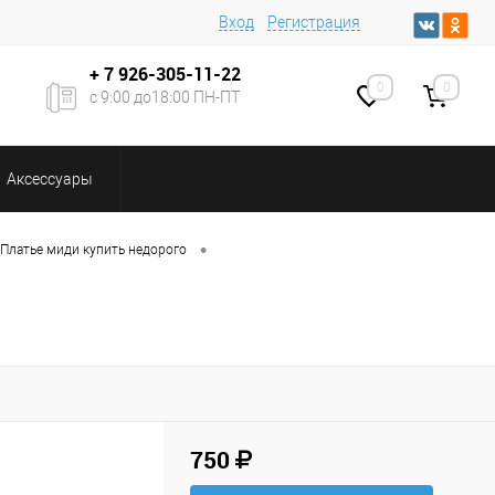
Вход
Регистрация
+ 7
926-305-11-22
0
0
с 9:00 до18:00 ПН-ПТ
Аксессуары
•
Платье миди купить недорого
750