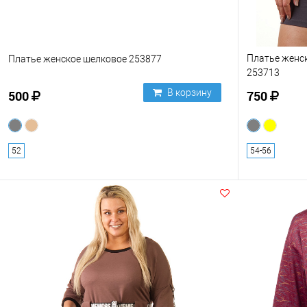
Платье женс
Платье женское шелковое 253877
253713
В корзину
500
750
52
54-56