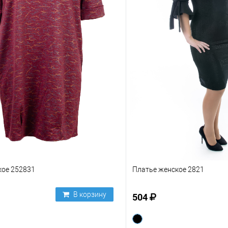
кое 252831
Платье женское 2821
В корзину
504