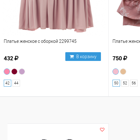
Платье женское с оборкой 2299745
Платье женск
В корзину
432
750
42
44
50
52
56