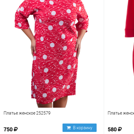
Платье женское 252579
Платье женс
В корзину
750
580