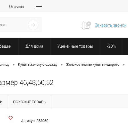
Отзывы
Заказать звонок
убашки
Для дома
Уценённые товары
-20%
•
•
•
озницу
Купить женскую одежду
Женское платье купить недорого
змер 46,48,50,52
КИ
ПОХОЖИЕ ТОВАРЫ
Артикул:
253060