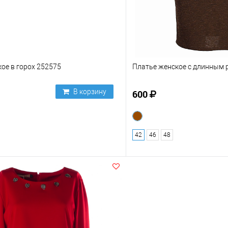
ое в горох 252575
Платье женское с длинным 
В корзину
600
42
46
48