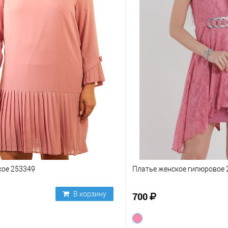
кое 253349
Платье женское гипюровое 
В корзину
700