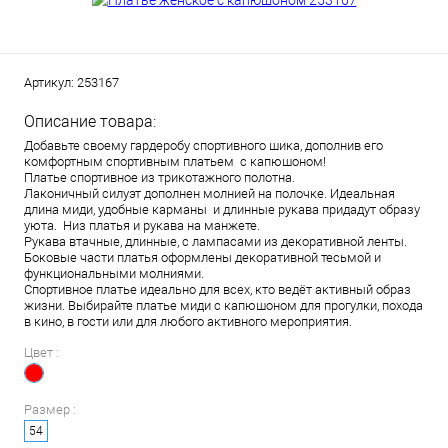
Артикул:
253167
Описание товара:
Добавьте своему гардеробу спортивного шика, дополнив его
комфортным спортивным платьем с капюшоном!
Платье спортивное из трикотажного полотна.
Лаконичный силуэт дополнен молнией на полочке. Идеальная
длина миди, удобные карманы и длинные рукава придадут образу
уюта. Низ платья и рукава на манжете.
Рукава втачные, длинные, с лампасами из декоративной ленты.
Боковые части платья оформлены декоративной тесьмой и
функциональными молниями.
Спортивное платье идеально для всех, кто ведёт активный образ
жизни. Выбирайте платье миди с капюшоном для прогулки, похода
в кино, в гости или для любого активного мероприятия.
Цвет :
Размер :
54