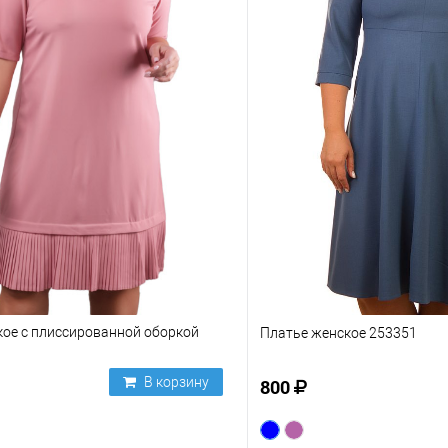
кое с плиссированной оборкой
Платье женское 253351
В корзину
800