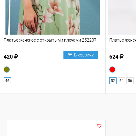
Платье женское с открытыми плечами 252207
Платье женс
В корзину
420
624
46
52
54
56