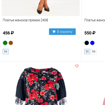
Платье женское прямое 2408
Платье женс
В корзину
456
550
54
50
54