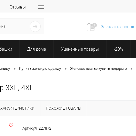
Отзывы
Заказать звонок
убашки
Для дома
Уценённые товары
-20%
•
•
•
озницу
Купить женскую одежду
Женское платье купить недорого
р 3XL, 4XL
ХАРАКТЕРИСТИКИ
ПОХОЖИЕ ТОВАРЫ
Артикул:
227872