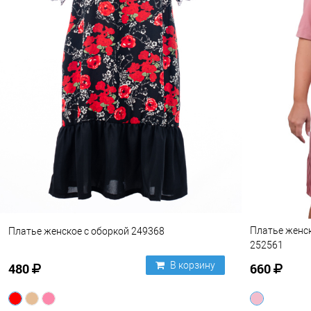
Платье женс
Платье женское с оборкой 249368
252561
В корзину
480
660