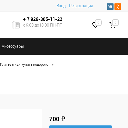
Вход
Регистрация
+ 7
926-305-11-22
0
0
с 9:00 до18:00 ПН-ПТ
Аксессуары
•
Платье миди купить недорого
700