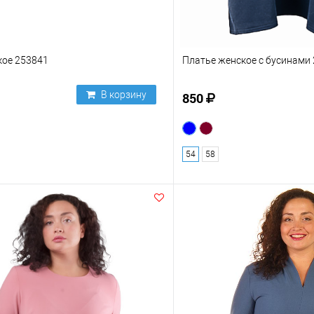
кое 253841
Платье женское с бусинами
В корзину
850
54
58