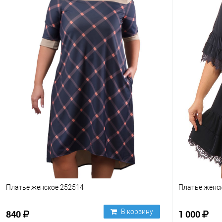
Платье женское 252514
Платье женс
В корзину
840
1 000