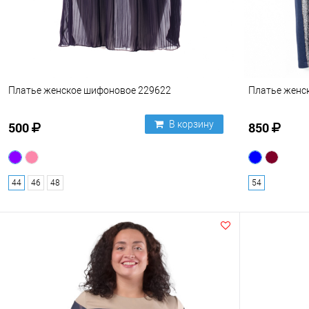
Платье женское шифоновое 229622
Платье женск
В корзину
500
850
44
46
48
54