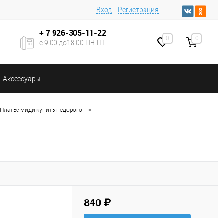
Вход
Регистрация
+ 7
926-305-11-22
0
0
с 9:00 до18:00 ПН-ПТ
Аксессуары
•
Платье миди купить недорого
840