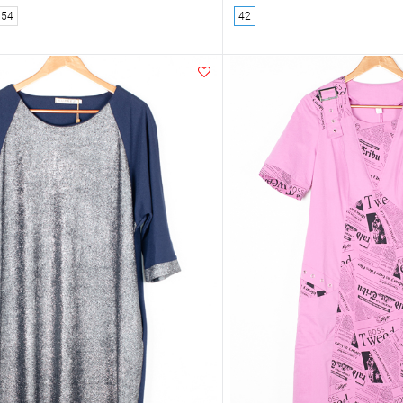
54
42