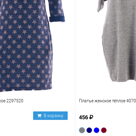
кое 2297520
Платье женское тёплое 4070
В корзину
456