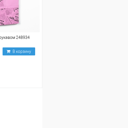
 рукавом 248934
В корзину