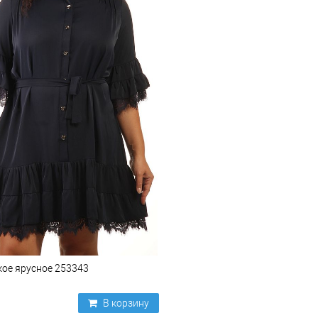
кое ярусное 253343
В корзину