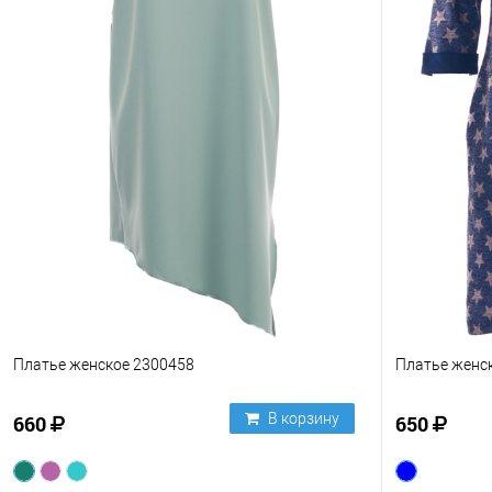
Платье женское 2300458
Платье женс
В корзину
660
650