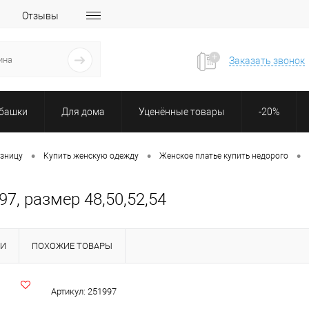
Отзывы
Заказать звонок
убашки
Для дома
Уценённые товары
-20%
•
•
•
озницу
Купить женскую одежду
Женское платье купить недорого
7, размер 48,50,52,54
КИ
ПОХОЖИЕ ТОВАРЫ
Артикул:
251997