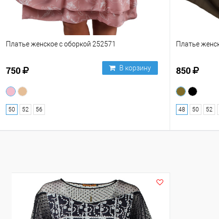
Платье женское с оборкой 252571
Платье женс
В корзину
750
850
50
52
56
48
50
52