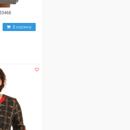
253468
В корзину