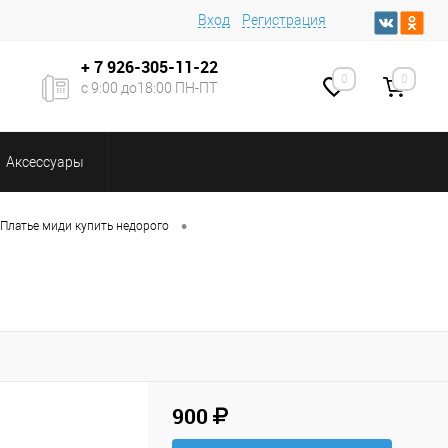
Вход
Регистрация
+ 7
926-305-11-22
0
0
с 9:00 до18:00 ПН-ПТ
Аксессуары
•
Платье миди купить недорого
900