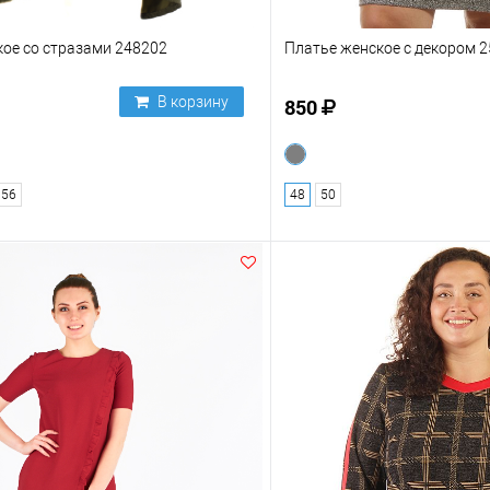
ое со стразами 248202
Платье женское с декором 
В корзину
850
56
48
50