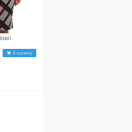
253401
В корзину