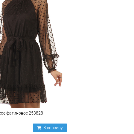
кое фатиновое 253828
В корзину