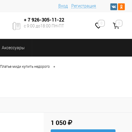
Вход
Регистрация
+ 7
926-305-11-22
0
0
с 9:00 до18:00 ПН-ПТ
Аксессуары
•
Платье миди купить недорого
1 050