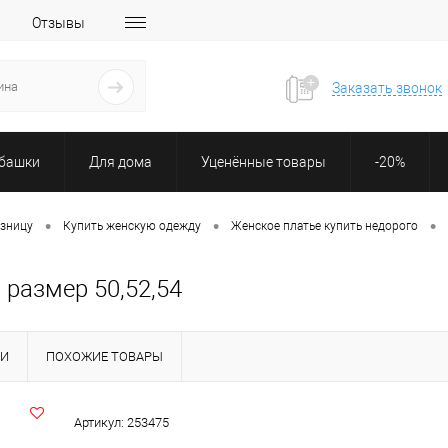
Отзывы
Заказать звонок
убашки
Для дома
Уценённые товары
-20%
•
•
•
озницу
Купить женскую одежду
Женское платье купить недорого
 размер 50,52,54
КИ
ПОХОЖИЕ ТОВАРЫ
Артикул:
253475