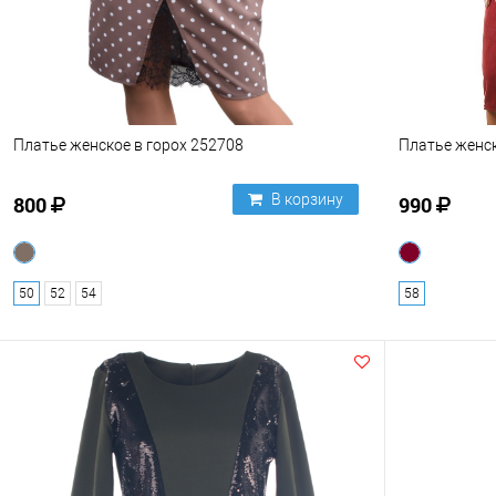
Платье женское в горох 252708
Платье женск
В корзину
800
990
50
52
54
58