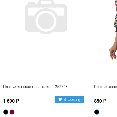
Платье женское трикотажное 252748
Платье женс
В корзину
1 600
850