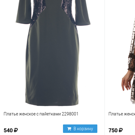
Платье женское с пайетками 2298001
Платье женс
В корзину
540
750