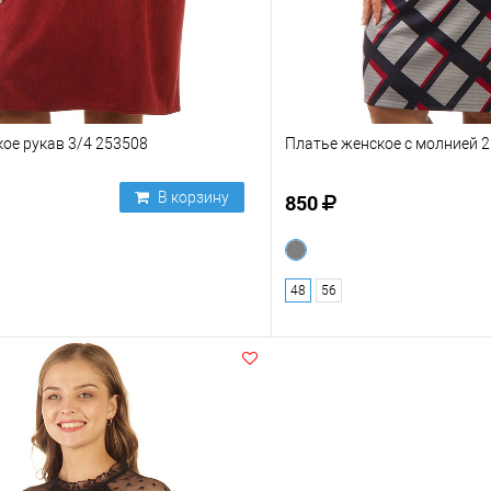
ое рукав 3/4 253508
Платье женское с молнией 
В корзину
850
48
56