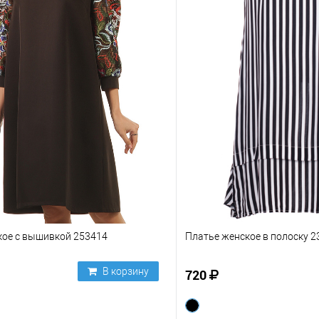
кое с вышивкой 253414
Платье женское в полоску 
В корзину
720