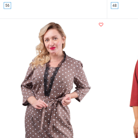
56
48