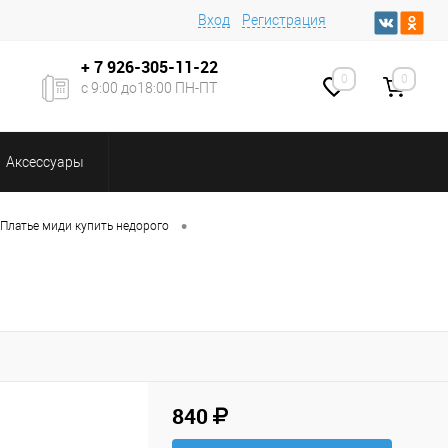
Вход
Регистрация
+ 7
926-305-11-22
0
0
с 9:00 до18:00 ПН-ПТ
Аксессуары
•
Платье миди купить недорого
840