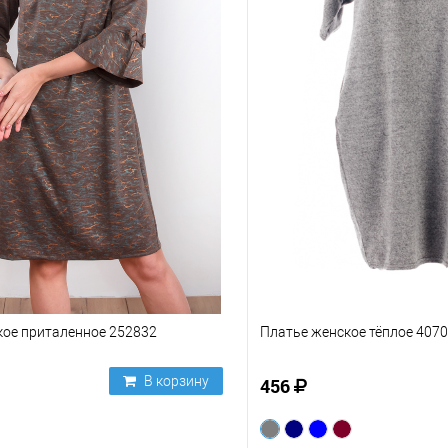
кое приталенное 252832
Платье женское тёплое 4070
В корзину
456