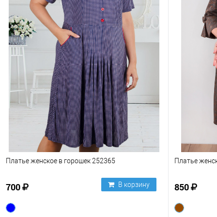
Платье женское в горошек 252365
Платье женс
В корзину
700
850