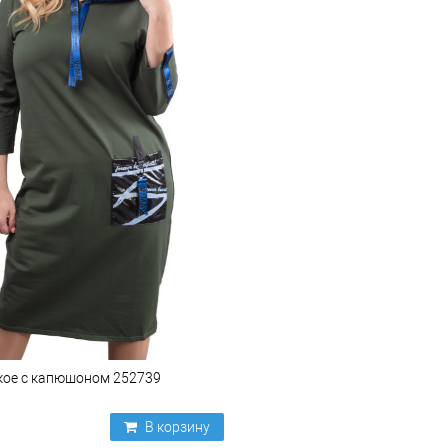
кое с капюшоном 252739
В корзину