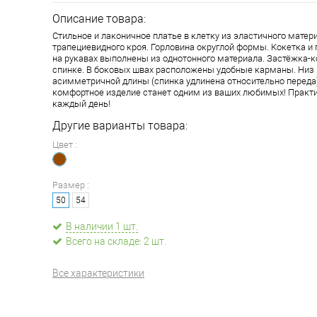
Описание товара:
Стильное и лаконичное платье в клетку из эластичного матер
трапециевидного кроя. Горловина округлой формы. Кокетка 
на рукавах выполнены из однотонного материала. Застёжка-к
спинке. В боковых швах расположены удобные карманы. Низ
асимметричной длины (спинка удлинена относительно переда).
комфортное изделие станет одним из ваших любимых! Практ
каждый день!
Другие варианты товара:
Цвет :
Размер :
50
54
В наличии 1 шт.
Всего на складе: 2 шт.
Все характеристики