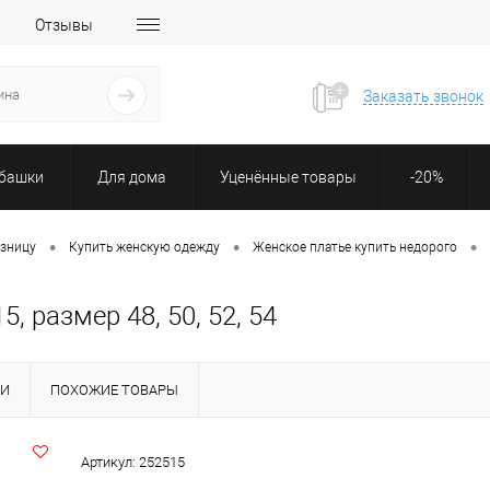
Отзывы
Заказать звонок
убашки
Для дома
Уценённые товары
-20%
•
•
•
озницу
Купить женскую одежду
Женское платье купить недорого
 размер 48, 50, 52, 54
КИ
ПОХОЖИЕ ТОВАРЫ
Артикул:
252515