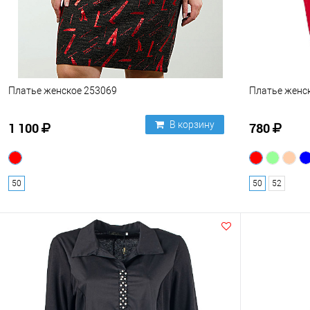
Платье женское 253069
Платье женс
В корзину
1 100
780
50
50
52