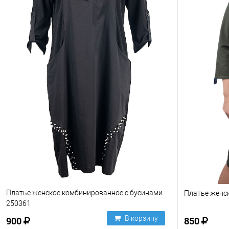
Платье женское комбинированное с бусинами
Платье женс
250361
В корзину
900
850