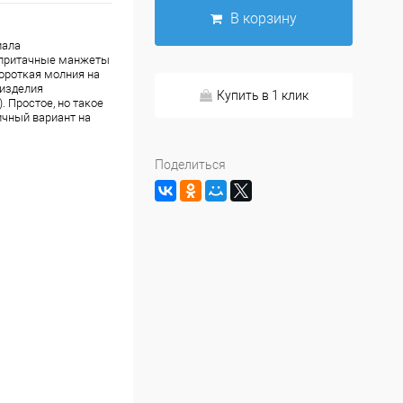
В корзину
иала
и притачные манжеты
ороткая молния на
 изделия
Купить в 1 клик
 Простое, но такое
ичный вариант на
Поделиться