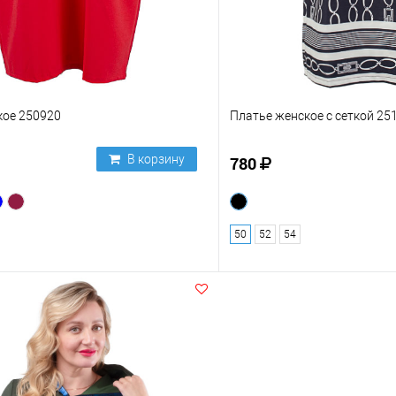
кое 250920
Платье женское с сеткой 25
В корзину
780
50
52
54