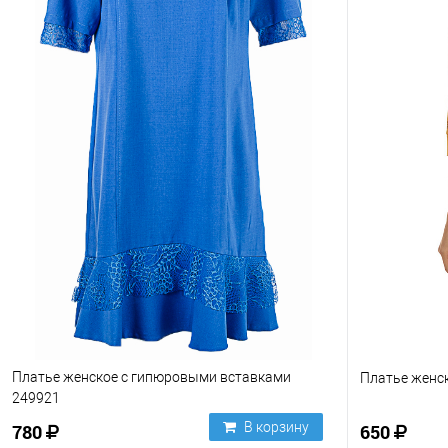
Платье женское с гипюровыми вставками
Платье женс
249921
В корзину
780
650