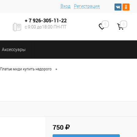
Вход
Регистрация
+ 7
926-305-11-22
0
0
с 9:00 до18:00 ПН-ПТ
Аксессуары
•
Платье миди купить недорого
750