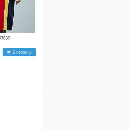
53080
В корзину