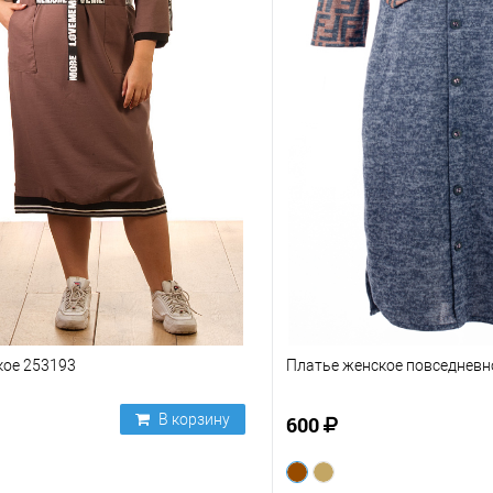
кое 253193
Платье женское повседневн
В корзину
600