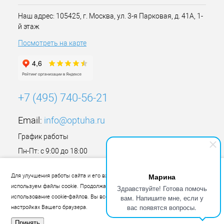
Наш адрес: 105425, г. Москва, ул. 3-я Парковая, д. 41А, 1-
й этаж
Посмотреть на карте
+7 (495) 740-56-21
Email:
info@optuha.ru
График работы
Пн-Пт: с 9:00 до 18:00
Сб,Вс: Выходной
Марина
Для улучшения работы сайта и его взаимодействия с пользователями мы
используем файлы cookie. Продолжая работу с сайтом, Вы разрешаете
Здравствуйте! Готова помочь
вам. Напишите мне, если у
использование cookie-файлов. Вы всегда можете отключить файлы cookie в
вас появятся вопросы.
настройках Вашего браузера.
Принять