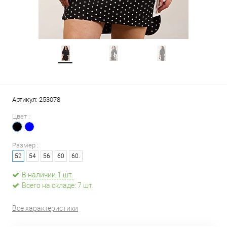
Артикул:
253078
Цвет :
Размер :
52
54
56
60
60.
В наличии 1 шт.
Всего на складе: 7 шт.
Все характеристики