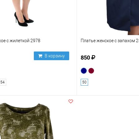
ое с жилеткой 2978
Платье женское с запахом 
В корзину
850
54
50