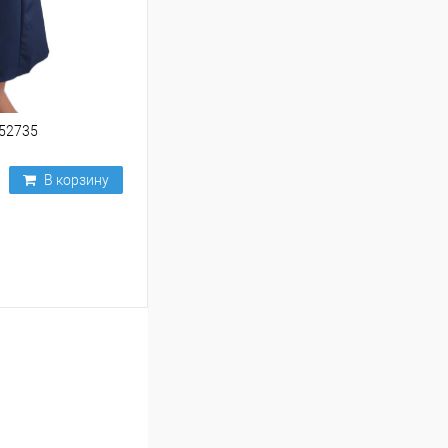
252735
В корзину