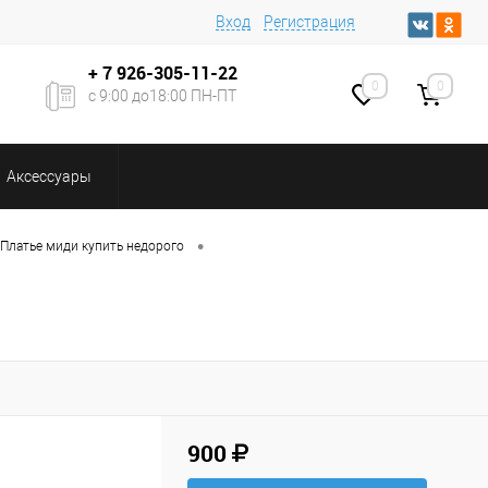
Вход
Регистрация
+ 7
926-305-11-22
0
0
с 9:00 до18:00 ПН-ПТ
Аксессуары
•
Платье миди купить недорого
900