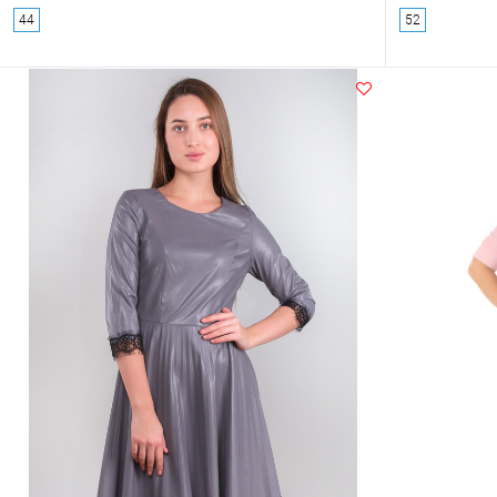
44
52