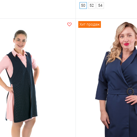
50
52
54
Хит продаж