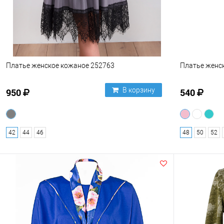
Платье женское кожаное 252763
Платье женск
В корзину
950
540
42
44
46
48
50
52