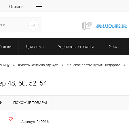
Отзывы
Заказать звонок
убашки
Для дома
Уценённые товары
-20%
•
•
•
озницу
Купить женскую одежду
Женское платье купить недорого
 48, 50, 52, 54
КИ
ПОХОЖИЕ ТОВАРЫ
Артикул:
249916