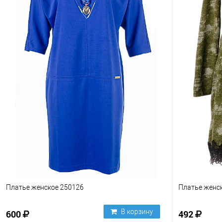
Платье женское 250126
Платье женс
В корзину
600
492